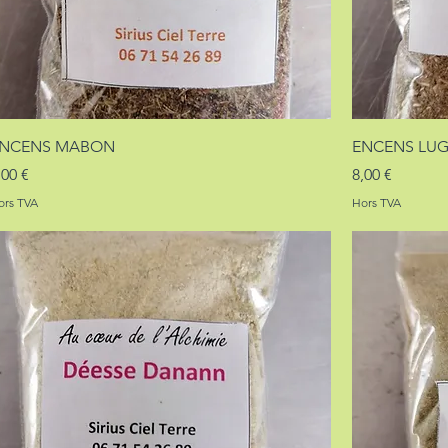
NCENS MABON
ENCENS LU
rix
Prix
,00 €
8,00 €
ors TVA
Hors TVA