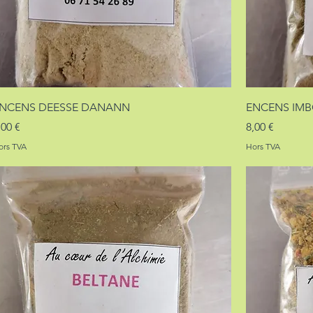
NCENS DEESSE DANANN
ENCENS IM
rix
Prix
,00 €
8,00 €
ors TVA
Hors TVA