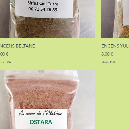
NCENS BELTANE
ENCENS YUL
rix
Prix
,00 €
8,00 €
ors TVA
Hors TVA