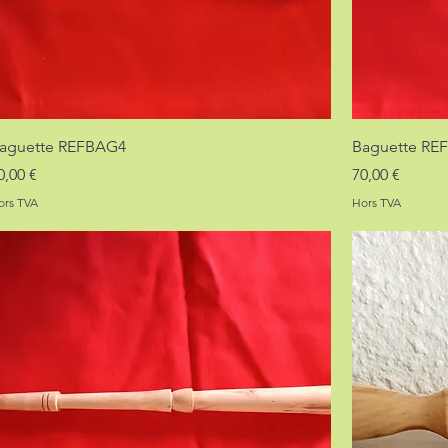
aguette REFBAG4
Baguette RE
rix
Prix
0,00 €
70,00 €
ors TVA
Hors TVA