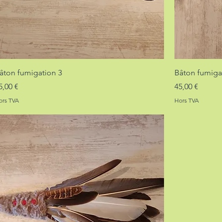
âton fumigation 3
Bâton fumiga
rix
Prix
5,00 €
45,00 €
ors TVA
Hors TVA