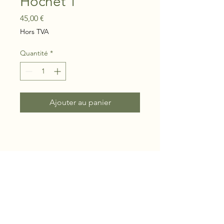
Hochet 1
Prix
45,00 €
Hors TVA
Quantité
*
Ajouter au panier
Do Not Sell My Personal Information
Sirius Ciel et Terre
Mentions légales