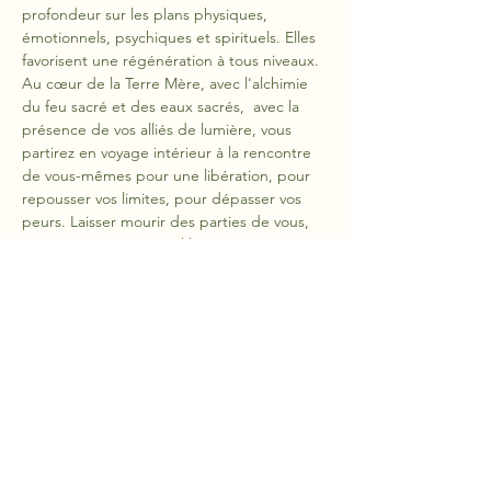
profondeur sur les plans physiques, 
émotionnels, psychiques et spirituels. Elles 
favorisent une régénération à tous niveaux.
Au cœur de la Terre Mère, avec l'alchimie 
du feu sacré et des eaux sacrés,  avec la 
présence de vos alliés de lumière, vous 
partirez en voyage intérieur à la rencontre 
de vous-mêmes pour une libération, pour 
repousser vos limites, pour dépasser vos 
peurs. Laisser mourir des parties de vous, 
qui sont une entrave à l'harmonie, à votre 
être pour récupérer votre pouvoir.
Do Not Sell My Personal Information
Sirius Ciel et Terre